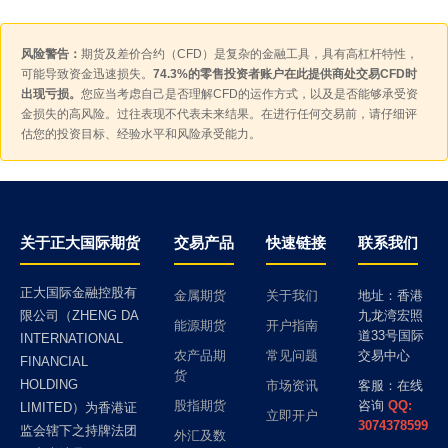
风险警告：
期货及差价合约（CFD）是复杂的金融工具，具有高杠杆特性，
可能导致资金迅速损失。
74.3%的零售投资者账户在此提供商处交易CFD时
出现亏损。
您应当考虑自己是否理解CFD的运作方式，以及是否能够承受资
金损失的高风险。过往表现不代表未来结果。在进行任何交易前，请仔细评
估您的投资目标、经验水平和风险承受能力。
关于正大国际期货
交易产品
快速链接
联系我们
正大国际金融控股有
金属期货
关于我们
地址：香港
限公司（ZHENG DA
九龙湾宏照
能源期货
开户指南
道33号国际
INTERNATIONAL
农产品期
常见问题
交易中心
FINANCIAL
货
HOLDING
市场资讯
客服：在线
股指期货
咨询
QQ:
LIMITED）为香港证
立即开户
3074378599
监会辖下之持牌法团
外汇及数