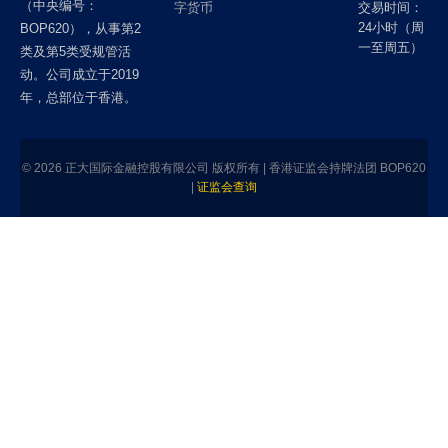
（中央编号：
字货币
交易时间：
24小时（周
BOP620），从事第2
一至周五）
类及第5类受规管活
动。公司成立于2019
年，总部位于香港。
© 2026 正大国际金融控股有限公司 版权所有 | 香港证监会持牌法团 BOP620
|
证监会查询