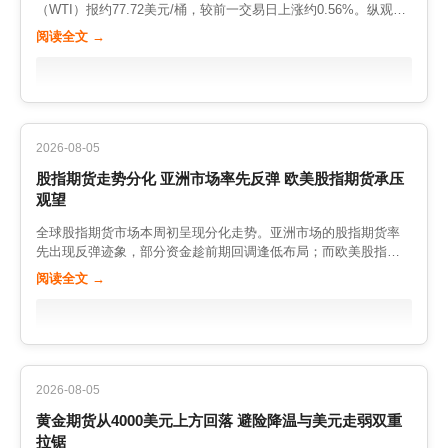
布，很可能为股指期货的短期走势定下基调。投资者应密切关注
（WTI）报约77.72美元/桶，较前一交易日上涨约0.56%。纵观近
若数据强劲推高美债收益率与美元，黄金则可能面临一波回调压
数据结果及其对全球风险资产的影响，在充分评估风险的基础上
一月走势，WTI累计涨幅已达5.71%，同比更是上涨超过21%，油
力。贵金属对利率预期的敏感性，使其成为宏观数据日的风向标
阅读全文 →
做出理性决策，切勿盲目追涨杀跌。 （本文基于2026年8月7日公
价处于明显的上行通道之中。这轮上涨的核心驱动力，正是笼罩
品种。 从资金流向看，全球央行持续的购金行为，以及机构投资
开市场数据整理，内容仅供参考，不构成投资建议。期货交易风
中东的伊朗局势持续发酵所引发的供应担忧，市场对霍尔木兹海
者对黄金作为对冲工具的配置需求，为金价提供了坚实的中长期
险极高，入市需格外谨慎。）
峡这一全球原油运输要道的风险溢价不断抬升。 霍尔木兹海峡是
支撑。在全球债务水平攀升、地缘冲突频发、货币政策不确定性
全球最重要的原油运输通道之一，每天约有数以百万桶计的原油
加大的背景下，黄金的货币属性与避险价值正被越来越多的投资
经由此处运往世界各地。一旦该海峡的通行安全受到威胁，全球
者重新审视和重视。 对于投资者而言，黄金当前的高位震荡既是
原油供应链将面临严重冲击。近期伊朗与相关方的对峙态势升
机会也是挑战。建议密切关注非农数据公布后的市场反应，以及
2026-08-05
级，市场愈发担心突发事件可能扰乱这一关键航道，进而推动油
实际利率、美元指数的走势变化，从中把握黄金的阶段性方向。
股指期货走势分化 亚洲市场率先反弹 欧美股指期货承压
价在风险溢价支撑下维持坚挺。 从供需基本面看，全球原油市场
同时要认识到，黄金并非稳赚不赔的资产，同样存在价格波动的
观望
仍处于相对紧平衡的状态。产油国联盟的产量政策、主要消费国
风险，合理控制仓位、做好资产配置永远是投资的第一要务。 综
的库存变化，以及全球经济复苏对原油需求的影响，共同塑造了
合来看，黄金当前处于一个多空因素交织的复杂阶段。地缘避险
全球股指期货市场本周初呈现分化走势。亚洲市场的股指期货率
当前的供需格局。在供应端存在地缘不确定性的背景下，市场的
需求提供下方支撑，而美元反弹与利率预期则构成上方压力。今
先出现反弹迹象，部分资金趁前期回调逢低布局；而欧美股指期
注意力更多集中在潜在的中断风险上，这使得油价的下方支撑较
晚非农数据有望打破当前的僵局，为黄金指明新的方向。投资者
货则相对承压，投资者在市场不确定性犹存的情况下保持观望。
为坚实。 宏观层面，今晚美国非农数据的公布，同样可能对油价
阅读全文 →
应保持冷静，等待信号明朗后再审慎决策。 （本文基于2026年8
这种”东强西弱”的格局，反映出全球资金在不同区域之间进行再配
产生影响。若数据疲软、市场对经济放缓的担忧升温，原油需求
月7日公开市场数据整理，内容仅供参考，不构成投资建议。期货
置的迹象。 亚洲股指期货的反弹，主要受到两方面因素支撑。一
预期可能受到压制，从而对油价构成利空；反之，若经济数据表
交易风险极高，入市需格外谨慎。）
是美元走弱改善了新兴市场的资金环境，外资对亚洲资产的配置
现稳健，需求前景改善，则有望为油价提供额外的支撑。油价与
意愿有所提升；二是前期亚洲市场的调整幅度相对充分，估值吸
宏观经济、汇率市场之间的联动，在数据日往往表现得尤为明
引力开始显现，吸引部分中长线资金入场。此外，区域内的经济
显。 对于期货交易者而言，当前原油市场处于高风险、高波动的
数据相对稳健，也增强了市场对亚洲股市的信心。 相比之下，欧
环境中。地缘政治事件的发展具有高度不确定性，任何突发的局
2026-08-05
美股指期货的走势则显得更为谨慎。尽管美联储降息预期为股市
势变化都可能引发油价的剧烈波动。建议交易者密切关注中东局
黄金期货从4000美元上方回落 避险降温与美元走弱双重
提供了中期支撑，但投资者仍在等待更多的经济数据来验证经济
势的最新进展、产油国政策动向以及美国EIA原油库存数据，同时
拉锯
软着陆的可能性。本周即将公布的非农就业报告，被视为判断美
在操作上严格控制杠杆和仓位，设置好合理的止损价位。 总体来