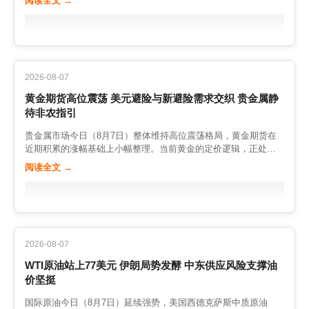
阅读全文 →
境、地缘局势以及即将公布的美国非农数据的差异化预期。市场
整体风险偏好不高，投资者在处理高不确定性的宏观事件时明显
趋于谨慎。 从亚洲市场看，部分股指期货在消化了此前的调整之
后，出现了一定的反弹动能，技术性修复需求与估值修复预期形
成共振。然而这种反弹的持续性仍存疑问，因为全球投资者的目
光主要聚焦于今晚美国就业数据的表现。若美国经济数据疲软，
2026-08-07
可能引发对全球经济增长放缓的担忧，进而压制风险资产的反弹
黄金期货高位震荡 美元避险与新避险需求交织 贵金属静
空间。 欧美股指期货方面，则更多受到美元走强以及美债收益率
待非农指引
波动的扰动。在伊朗局势为美元提供避险支撑的背景下，欧美股
市的风险溢价有所上升，股指期货表现相对疲软。同时，市场对
贵金属市场今日（8月7日）整体维持高位震荡格局，黄金期货在
美联储货币政策路径的反复预期，也加大了股指期货的波动幅
近期积累的涨幅基础上小幅整理。当前黄金的定价逻辑，正处于
度，投资者在方向明朗前普遍选择观望。 宏观层面，美联储的利
美元避险需求与黄金自身避险保值属性之间的微妙博弈之中。一
率路径始终是影响全球股指期货走势的核心变量。若今晚非农数
阅读全文 →
方面，伊朗局势的紧张为黄金提供了传统的避险买盘支撑；另一
据强劲，显示美国就业市场韧性犹存，美联储维持利率不变的预
方面，美元指数的反弹又在某种程度上对以美元计价的黄金形成
期将强化，这虽有利于企业盈利的稳定，但也可能因高利率的持
压制。多空因素交织，使得黄金在数据公布前方向不明。 从历史
续而压制估值扩张空间；反之，若数据疲软强化降息预期，流动
规律看，黄金与美元在多数时候呈现负相关关系——美元走强通
性改善的憧憬则可能提振股指期货表现。多空逻辑在数据面前高
常压制金价，美元走弱则利好黄金。但在特定的地缘避险环境
度对立。 技术面上，主要股指期货近期大多处于区间震荡格局，
下，两者也可能出现同涨的背离现象，因为此时避险资金会同时
尚未形成明确的趋势突破。分析人士指出，在缺乏单一主导性驱
2026-08-07
涌入美元和黄金两大传统避险资产。当前的市场正是处于这种复
动因素的背景下，股指期货更可能延续宽幅震荡，等待宏观信号
WTI原油站上77美元 伊朗局势发酵 中东供应风险支撑油
杂状态中，交易者需要理解这种叠加逻辑，而不能简单套用负相
提供方向性指引。短线交易者宜控制仓位、轻仓参与，波段操作
价坚挺
关规律。 宏观层面，今晚美国非农数据的公布，被视为决定贵金
者则需耐心等待突破信号的出现。 综合来看，当前全球股指期货
属短期走向的关键变量。若就业数据疲软、市场对美联储降息预
市场正处于一个等待方向的关键节点。今晚美国非农数据的公
国际原油今日（8月7日）延续强势，美国西德克萨斯中质原油
期升温，实际利率下行将利好黄金，金价有望重拾升势；反之，