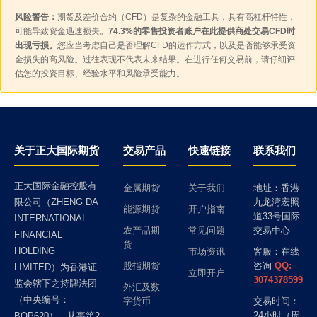
前押注供应中断的投机多头面临平仓压力，这也是本次油价急跌
确定性来源，任何冲突升级的信号都可能点燃金价；中期而言，
风险警告：
期货及差价合约（CFD）是复杂的金融工具，具有高杠杆特性，
的主因之一。 与此同时，供应端也在向市场施加压力。欧佩克加
美联储的降息路径和美元走向则更为关键。操作上，建议投资者
可能导致资金迅速损失。
74.3%的零售投资者账户在此提供商处交易CFD时
(OPEC+)在周日召开会议，批准自9月起再度提高产量目标，日增
在震荡区间内高抛低吸、控制仓位，同时密切关注非农数据和中
出现亏损。
您应当考虑自己是否理解CFD的运作方式，以及是否能够承受资
约18.8万桶，这已经是该组织连续第六个月增产。随着这次增产通
东局势的最新进展，以便在趋势明朗时及时调整方向。 此外，投
金损失的高风险。过往表现不代表未来结果。在进行任何交易前，请仔细评
过，2023年自愿减产协议的回滚也基本完成。在需求端未见明显
资者还应理解黄金在当前宏观环境下的独特定位。在经历了数年
估您的投资目标、经验水平和风险承受能力。
提振的背景下，供应增加与地缘缓和叠加，共同构成了油价上方
的大幅上涨之后，黄金已经从单纯的避险工具，演变成为全球资
的沉重压力。 需要指出的是，原油价格虽然回落，但并不意味着
金应对货币宽松和通胀压力的一种配置选项。正因如此，即便短
中东风险已经完全解除。霍尔木兹海峡仍是全球最重要的石油运
期避险情绪降温，只要美元保持弱势、实际利率维持低位，黄金
输通道之一，一旦谈判破裂或局势再度生变，油价随时可能重新
的买盘基础就依然牢固。对于希望以黄金对冲宏观风险的投资者
走高。欧佩克加在第四季度将暂停增产，也反映出其对市场供需
而言，选择分批建仓、避免一次性重仓，往往能在控制波动的同
平衡仍持谨慎态度。可以说，油价的短期方向将高度依赖中东局
时分享贵金属中长期的价值，这比追逐短线涨跌更加稳健务实。
关于正大国际期货
交易产品
快速链接
联系我们
势的演变。 对于原油期货投资者而言，当前正处于政策与地缘博
弈的敏感期。操作上建议控制仓位、避免在方向不明时重仓押
注。宜密切关注几个关键变量：美伊谈判的进展、霍尔木兹海峡
正大国际金融控股有
金属期货
关于我们
地址：香港
的航运状况、欧佩克加后续的产量决策，以及全球经济数据反映
限公司（ZHENG DA
九龙湾宏照
出的原油需求前景。只有在这些因素给出更清晰的一致性信号之
能源期货
开户指南
道33号国际
INTERNATIONAL
后，趋势性交易才更具胜算。短期来看，油价大概率维持高波
农产品期
常见问题
交易中心
FINANCIAL
动，区间操作、严格止损是更稳妥的策略。 从更宏观的视角看，
货
本轮原油的波动其实折射出全球能源市场正在经历的深刻变化。
HOLDING
市场资讯
客服：在线
一方面，主要产油国的产量政策日趋灵活，会根据市场形势动态
股指期货
咨询
QQ:
LIMITED）为香港证
立即开户
调整；另一方面，全球经济复苏的节奏也直接牵动着原油需求。
3074378599
监会辖下之持牌法团
外汇及数
对于普通投资者，与其被单日大涨大跌所左右，不如建立一个包
（中央编号：
字货币
交易时间：
含地缘风险、供需格局和宏观经济在内的综合判断框架，用更长
24小时（周
BOP620），从事第2
线的眼光看待原油这一重要战略资源的价值波动，才能在喧嚣的