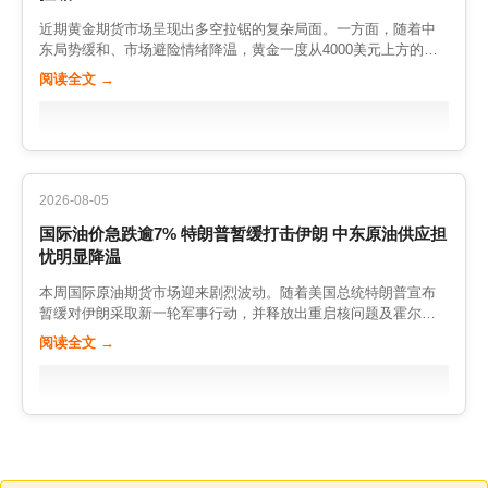
国经济状况和美联储政策路径的关键指标。在数据落地之前，欧
看，中东地缘风险与宏观数据共同构成了当前油价运行的核心逻
近期黄金期货市场呈现出多空拉锯的复杂局面。一方面，随着中
美股指期货大概率维持震荡整理，难有趋势性突破。 从板块结构
辑。中短期而言，只要伊朗局势的不确定性持续存在，油价就倾
东局势缓和、市场避险情绪降温，黄金一度从4000美元上方的高
看，科技股与能源股的表现分化明显。随着油价回落，此前领涨
向于维持偏强运行；但一旦局势出现缓和信号，前期积累的风险
位明显回落；另一方面，美元指数的走弱又在为金价提供支撑，
的能源类股票面临获利回吐压力；而受益于美元走弱和利率预期
阅读全文 →
溢价也可能快速回吐。市场正处于一个敏感而脆弱的平衡点上，
多空双方围绕关键价位展开激烈争夺。现货黄金最终在每盎司约
的科技成长股，则相对抗跌甚至逆势走强。这种板块间的轮动，
交易者务必保持谨慎。 （本文基于2026年8月7日公开市场数据整
4165美元附近交投，金价的重心较前期高点已经有所下移。 避险
也为股指期货的配置提供了参考——在指数整体震荡的背景下，
理，内容仅供参考，不构成投资建议。期货交易风险极高，入市
需求降温是近期金价回落的重要推手。此前，美伊冲突升级令投
结构性机会往往比方向性机会更具确定性。 总体而言，当前股指
需格外谨慎。）
资者纷纷涌入黄金等避险资产，将金价一路推升至历史高位区
期货市场正处于多空交织的敏感时期。地缘局势、货币政策与经
域。如今，随着特朗普暂缓军事打击、重启谈判的信号出现，市
济数据三大变量相互影响，令市场方向尚不明朗。对投资者而
场避险偏好明显回落，避险资金开始撤离黄金，金价随之承压。
言，与其猜测指数的最终走向，不如重点把握两点：一是关注非
2026-08-05
这种”冲突升温、金价上涨，局势缓和、金价回落”的模式，在本轮
农数据公布后市场情绪的边际变化，二是留意板块间的轮动机
国际油价急跌逾7% 特朗普暂缓打击伊朗 中东原油供应担
行情中表现得淋漓尽致。 然而，黄金的下行也并非一帆风顺。美
会。在方向确认之前，控制仓位、以防守为主，或许是应对当前
忧明显降温
元指数的走弱为金价提供了坚实的支撑。由于黄金以美元计价，
复杂局面的稳妥之选。 从更长的时间维度看，全球股指的分化也
美元走弱通常意味着用其他货币买入黄金的成本下降，有利于提
提示我们，单一市场、单一指数的涨跌越来越难以代表整体趋
本周国际原油期货市场迎来剧烈波动。随着美国总统特朗普宣布
振黄金的买盘需求。上周美元指数受美日联合干预等因素影响明
势。随着资金在全球范围内寻找确定性机会，区域间、板块间的
暂缓对伊朗采取新一轮军事行动，并释放出重启核问题及霍尔木
显回落，这对黄金构成中期利好。正是在这种”避险降温”与”美元走
结构性行情将成为常态。对于参与股指期货的投资者而言，建立
兹海峡相关谈判的信号，市场对中东原油供应中断的担忧明显降
弱”的相互拉锯下，黄金陷入了区间震荡的格局。 从库存数据看，
阅读全文 →
跨区域、跨板块的观察视角，灵活调整配置，比固守于某一指数
温，国际油价在亚洲交易时段一度急跌超过7%。WTI原油与布伦
市场对贵金属的关注度依然很高。COMEX黄金注册库存维持在约
的多空判断更为重要。同时，在市场波动放大的阶段，务必把风
特原油双双大幅下挫，收盘价位较上周明显回落，此前因地缘紧
1450万盎司的水平，市场对实物黄金的配置需求并未明显萎缩。
险控制放在首位，用严格的仓位管理和止损纪律，去换取长期稳
张而被推高的一层”风险溢价”正在快速蒸发。 地缘因素是这轮油价
与此同时，白银现货价格维持在每盎司约61.5美元的较高水平，金
健的收益，而不是在单次行情中孤注一掷。
下跌的主导力量。过去几周，随着美伊冲突升级、霍尔木兹海峡
价与银价的比值约为67，显示白银的相对强势也值得关注。在全
航运受到威胁，原油市场经历了一轮紧张的价格上涨。如今，随
球货币政策趋于宽松的大背景下，贵金属的中长期配置价值依然
着局势出现缓和迹象，市场情绪迅速反转，资金纷纷撤离地缘溢
被多家机构看好。 对黄金期货交易者来说，当前需要同时把握避
价交易。分析人士指出，中东局势的每一次缓和，都会让那些此
险逻辑与货币逻辑两条主线。短线而言，中东局势仍是最大的不