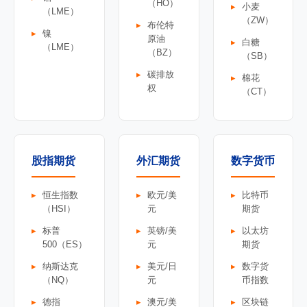
（HO）
小麦
（LME）
（ZW）
布伦特
镍
原油
白糖
（LME）
（BZ）
（SB）
碳排放
棉花
权
（CT）
股指期货
外汇期货
数字货币
恒生指数
欧元/美
比特币
（HSI）
元
期货
标普
英镑/美
以太坊
500（ES）
元
期货
纳斯达克
美元/日
数字货
（NQ）
元
币指数
德指
澳元/美
区块链